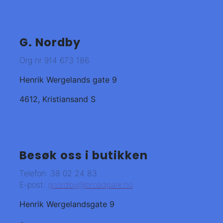
G. Nordby
Org nr 914 673 186
Henrik Wergelands gate 9
4612, Kristiansand S
Besøk oss i butikken
Telefon: 38 02 24 83
E-post:
gnordby@broadpark.no
Henrik Wergelandsgate 9