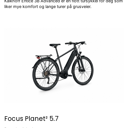
Kalkhoff Entice 3B Advanced er en flott tursykkel for deg som
liker mye komfort og lange turer på grusveier.
Focus Planet² 5.7