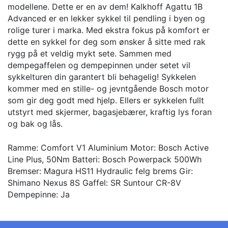
modellene. Dette er en av dem! Kalkhoff Agattu 1B
Advanced er en lekker sykkel til pendling i byen og
rolige turer i marka. Med ekstra fokus på komfort er
dette en sykkel for deg som ønsker å sitte med rak
rygg på et veldig mykt sete. Sammen med
dempegaffelen og dempepinnen under setet vil
sykkelturen din garantert bli behagelig! Sykkelen
kommer med en stille- og jevntgående Bosch motor
som gir deg godt med hjelp. Ellers er sykkelen fullt
utstyrt med skjermer, bagasjebærer, kraftig lys foran
og bak og lås.
Ramme: Comfort V1 Aluminium Motor: Bosch Active
Line Plus, 50Nm Batteri: Bosch Powerpack 500Wh
Bremser: Magura HS11 Hydraulic felg brems Gir:
Shimano Nexus 8S Gaffel: SR Suntour CR-8V
Dempepinne: Ja